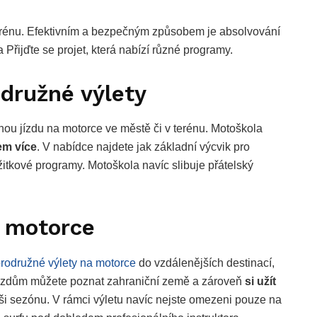
 terénu. Efektivním a bezpečným způsobem je absolvování
 Přijďte se projet, která nabízí různé programy.
odružné výlety
nou jízdu na motorce ve městě či v terénu. Motoškola
em více
. V nabídce najdete jak základní výcvik pro
ážitkové programy. Motoškola navíc slibuje přátelský
a motorce
rodružné výlety na motorce
do vzdálenějších destinací,
jezdům můžete poznat zahraniční země a zároveň
si užít
ši sezónu. V rámci výletu navíc nejste omezeni pouze na