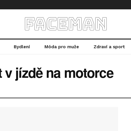
faceman
Bydlení
Móda pro muže
Zdraví a sport
t v jízdě na motorce