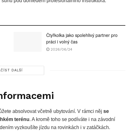
i surfu pod dohledem profesionálního instruktora.
Čtyřkolka jako spolehlivý partner pro
práci i volný čas
2026/06/24
ČÍST DALŠÍ
informacemi
 můžete absolvovat včetně ubytování. V rámci něj
se
lehkém terénu
. A kromě toho se podíváte i na závodní
ením vyzkoušíte jízdu na rovinkách i v zatáčkách.