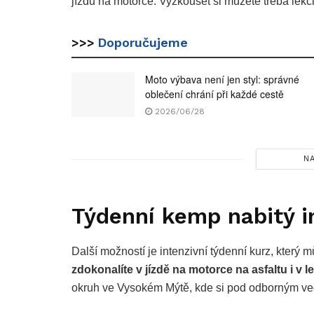
jízdu na motorce. Vyzkoušet si můžete třeba lekc
>>>
Doporučujeme
Moto výbava není jen styl: správné
oblečení chrání při každé cestě
2026/06/28
NA
Týdenní kemp nabitý 
Další možností je intenzivní týdenní kurz, který
zdokonalíte v jízdě na motorce na asfaltu i v 
okruh ve Vysokém Mýtě, kde si pod odborným ved