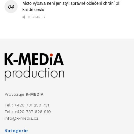
Moto výbava není jen styl: správné oblečení chrání při
každé cestě
0 SHARES
Provozuje
K-MEDIA
Tel.: +420 731 250 731
Tel.: +420 737 626 919
info@k-media.cz
Kategorie